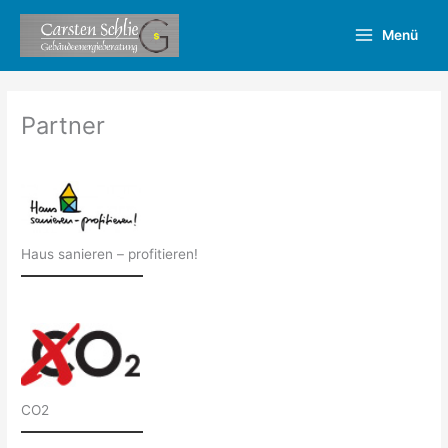
Zum
Inhalt
Menü
springen
Partner
Haus sanieren – profitieren!
CO2